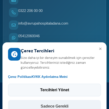
0322 206 00 00
info@avrupahospitaladana.com
05412060046
×
05412060046
Çerez Tercihleri
Size daha iyi bir deneyim sunabilmek için çerezler
Yol tarifi al
kullanıyoruz. Tercihlerinizi istediğiniz zaman
güncelleyebilirsiniz.
Çerez Politikası
KVKK Aydınlatma Metni
Tercihleri Yönet
2026 Avrupa Hospital Adana. Her hakkı saklıdır.
Web tasarım ve yazılım
Sadece Gerekli